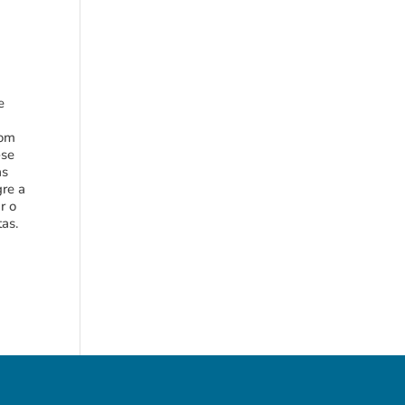
e
com
-se
as
gre a
r o
tas.