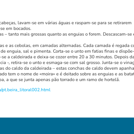
cabeças, lavam-se em várias águas e raspam-se para se retirarem
m-se em bocados.
as – tanto mais grossas quanto as enguias o forem. Descascam-se 
tas e as cebolas, em camadas alternadas. Cada camada é regada 
 de enguia, sal e pimenta. Corta-se o unto em fatias finas e dispõe
se a caldeirada e deixa-se cozer entre 20 a 30 minutos. Depois d
ia -, retira-se o unto e esmaga-se com sal grosso. Junta-se o vina
has do caldo da caldeirada – estas conchas de caldo devem apanha
ado tem o nome de «moira» e é deitado sobre as enguias e as bata
pa, a que se junta apenas pão torrado e um ramo de hortelã.
/pt.beira_litoral002.html