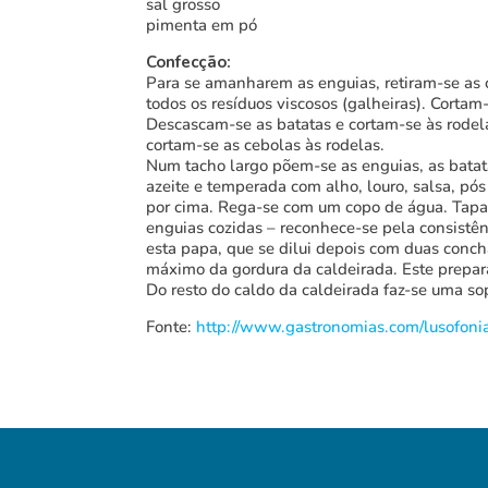
sal grosso
pimenta em pó
Confecção:
Para se amanharem as enguias, retiram-se as 
todos os resíduos viscosos (galheiras). Corta
Descascam-se as batatas e cortam-se às rodel
cortam-se as cebolas às rodelas.
Num tacho largo põem-se as enguias, as bata
azeite e temperada com alho, louro, salsa, pós
por cima. Rega-se com um copo de água. Tapa-
enguias cozidas – reconhece-se pela consistênc
esta papa, que se dilui depois com duas conc
máximo da gordura da caldeirada. Este prepar
Do resto do caldo da caldeirada faz-se uma so
Fonte:
http://www.gastronomias.com/lusofonia