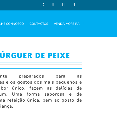
LHE CONNOSCO
CONTACTOS
VENDA MOREIRA
RGUER DE PEIXE
lmente preparados para as
es e os gostos dos mais pequenos e
bor único, fazem as delícias de
 um. Uma forma saborosa e de
ma refeição única, bem ao gosto de
iança.