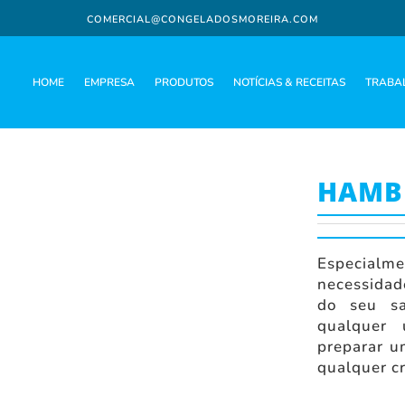
COMERCIAL@CONGELADOSMOREIRA.COM
HOME
EMPRESA
PRODUTOS
NOTÍCIAS & RECEITAS
TRABA
HAMBÚ
Especia
necessidad
do seu sa
qualquer
preparar u
qualquer cr